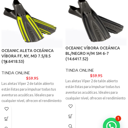
OCEANIC VÍBORA OCEÁNICA
OCEANIC ALETA OCEÁNICA
BL/NEGRO H/M SM 6-7
VÍBORA FF, NY, MD 7.5/8.5
(14.6417.52)
(14.6418.53)
TINDA ONLINE
TINDA ONLINE
$
59.95
$
59.95
Las aletas Viper 2 de talón abierto
Las aletas Viper 2 de talón abierto
están listas para impulsar todas tus
están listas para impulsar todas tus
aventuras acuáticas. Ideales para
aventuras acuáticas. Ideales para
cualquier nivel, ofrecen el rendimiento
cualquier nivel, ofrecen el rendimiento
y la estética de un modelo de élite.
y la estética de un modelo de élite.
1