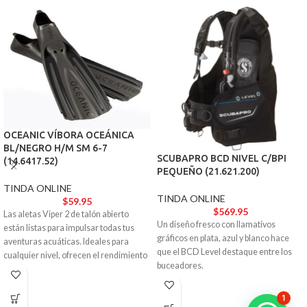
OCEANIC VÍBORA OCEÁNICA
BL/NEGRO H/M SM 6-7
SCUBAPRO BCD NIVEL C/BPI
(14.6417.52)
PEQUEÑO (21.621.200)
TINDA ONLINE
TINDA ONLINE
$
59.95
$
569.95
Las aletas Viper 2 de talón abierto
Un diseño fresco con llamativos
están listas para impulsar todas tus
gráficos en plata, azul y blanco hace
aventuras acuáticas. Ideales para
que el BCD Level destaque entre los
cualquier nivel, ofrecen el rendimiento
buceadores.
y la estética de un modelo de élite.
1