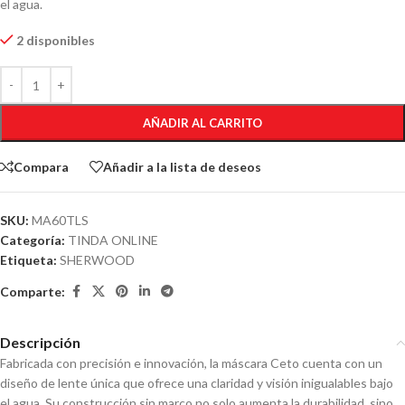
el agua.
2 disponibles
AÑADIR AL CARRITO
Compara
Añadir a la lista de deseos
SKU:
MA60TLS
Categoría:
TINDA ONLINE
Etiqueta:
SHERWOOD
Comparte:
Descripción
Fabricada con precisión e innovación, la máscara Ceto cuenta con un
diseño de lente única que ofrece una claridad y visión inigualables bajo
el agua. Su construcción sin marco no solo aumenta la durabilidad, sino