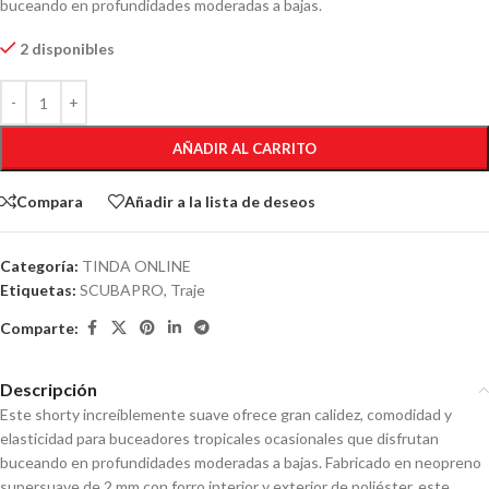
buceando en profundidades moderadas a bajas.
2 disponibles
AÑADIR AL CARRITO
Compara
Añadir a la lista de deseos
Categoría:
TINDA ONLINE
Etiquetas:
SCUBAPRO
,
Traje
Comparte:
Descripción
Este shorty increíblemente suave ofrece gran calidez, comodidad y
elasticidad para buceadores tropicales ocasionales que disfrutan
buceando en profundidades moderadas a bajas. Fabricado en neopreno
supersuave de 2 mm con forro interior y exterior de poliéster, este