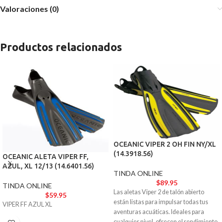
Valoraciones (0)
Productos relacionados
OCEANIC VIPER 2 OH FIN NY/XL
(14.3918.56)
OCEANIC ALETA VIPER FF,
AZUL, XL 12/13 (14.6401.56)
TINDA ONLINE
$
89.95
TINDA ONLINE
Las aletas Viper 2 de talón abierto
$
59.95
están listas para impulsar todas tus
VIPER FF AZUL XL
aventuras acuáticas. Ideales para
cualquier nivel, ofrecen el rendimiento