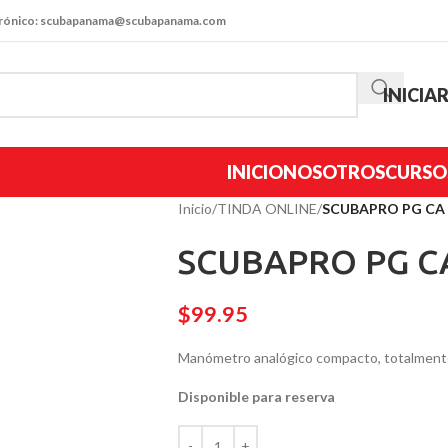
trónico: scubapanama@scubapanama.com
INICIA
INICIO
NOSOTROS
CURSO
Inicio
/
TINDA ONLINE
/
SCUBAPRO PG CA P
SCUBAPRO PG CA 
$
99.95
Manómetro analógico compacto, totalmente
Disponible para reserva