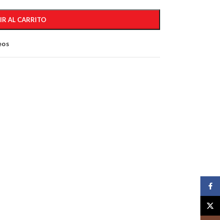
IR AL CARRITO
eos
Face
X