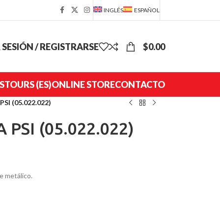
INGLÉS
ESPAÑOL
R SESIÓN / REGISTRARSE
$
0.00
S
TOURS (ES)
ONLINE STORE
CONTACTO
SI (05.022.022)
PSI (05.022.022)
 metálico.