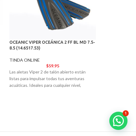
OCEANIC VIPER OCEÁNICA 2 FF BL MD 7.5-
8.5 (14.6517.53)
AGOTADO
TINDA ONLINE
S.PEARLS LACE-
$
59.95
Las aletas Viper 2 de talón abierto están
TINDA ONLINE
listas para impulsar todas tus aventuras
Evite manipular p
acuáticas. Ideales para cualquier nivel,
las pesas de plomo
ofrecen el rendimiento y la estética de un
Pearls.
modelo de élite.
1