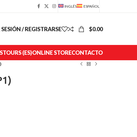
INGLÉS
ESPAÑOL
R SESIÓN / REGISTRARSE
$
0.00
S
TOURS (ES)
ONLINE STORE
CONTACTO
)
P1)