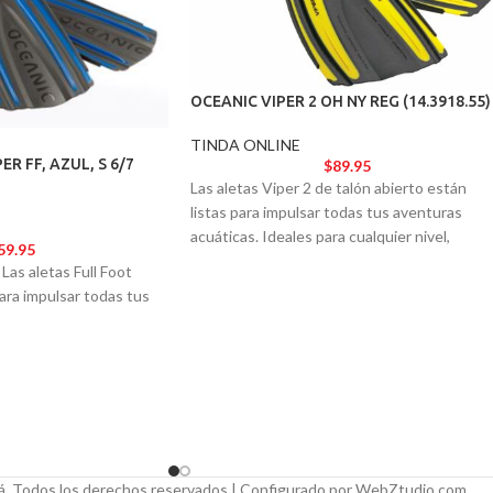
OCEANIC VIPER 2 OH NY REG (14.3918.55)
TINDA ONLINE
R FF, AZUL, S 6/7
$
89.95
Las aletas Viper 2 de talón abierto están
listas para impulsar todas tus aventuras
acuáticas. Ideales para cualquier nivel,
59.95
ofrecen el rendimiento y la estética de un
Las aletas Full Foot
modelo de élite.
para impulsar todas tus
 Todos los derechos reservados | Configurado por WebZtudio.com