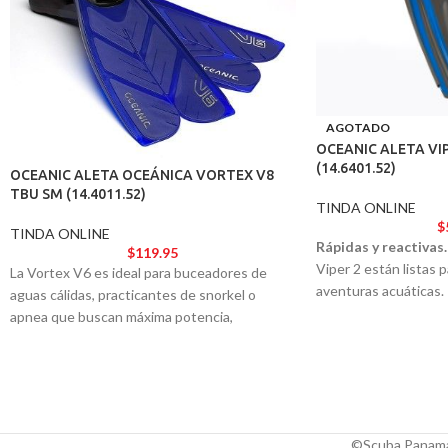
AGOTADO
OCEANIC ALETA VIPE
(14.6401.52)
OCEANIC ALETA OCEÁNICA VORTEX V8
TBU SM (14.4011.52)
TINDA ONLINE
$
TINDA ONLINE
Rápidas y reactivas.
$
119.95
Viper 2 están listas 
La Vortex V6 es ideal para buceadores de
aventuras acuáticas.
aguas cálidas, practicantes de snorkel o
apnea que buscan máxima potencia,
respuesta y aceleración en cada giro.
©Scuba Panamá.