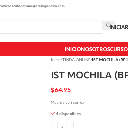
trónico: scubapanama@scubapanama.com
INICIA
INICIO
NOSOTROS
CURSO
Inicio
/
TINDA ONLINE
/
IST MOCHILA (BP1
IST MOCHILA (B
$
64.95
Mochila con correa
4 disponibles