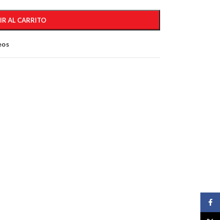
IR AL CARRITO
eos
Face