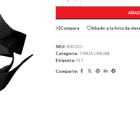
AÑAD
Compara
Añadir a la lista de des
SKU:
800.015
Categoría:
TINDA ONLINE
Etiqueta:
IST
Comparte: