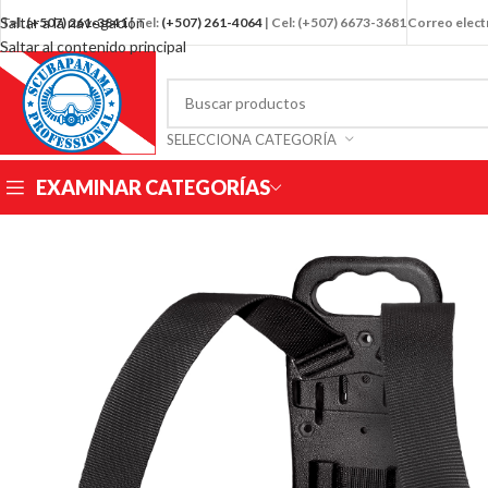
Saltar a la navegación
Tel:
(+507)
261-3841
| Tel:
(+507) 261-4064
| Cel: (+507) 6673-3681
Correo elec
Saltar al contenido principal
SELECCIONA CATEGORÍA
EXAMINAR CATEGORÍAS