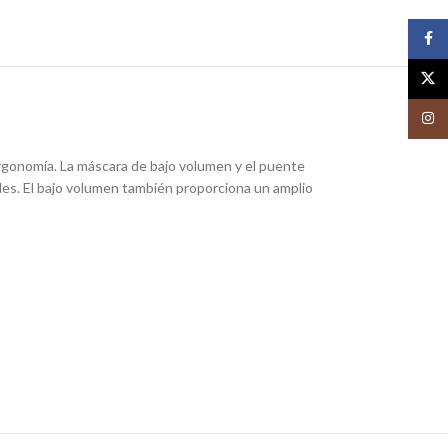
Face
X
Insta
rgonomía. La máscara de bajo volumen y el puente
des. El bajo volumen también proporciona un amplio