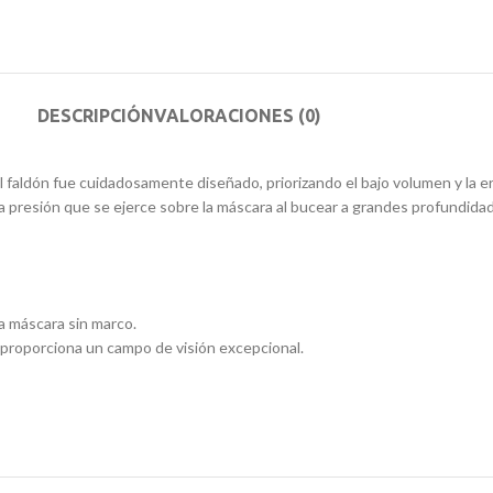
DESCRIPCIÓN
VALORACIONES (0)
 faldón fue cuidadosamente diseñado, priorizando el bajo volumen y la e
a presión que se ejerce sobre la máscara al bucear a grandes profundida
na máscara sin marco.
e proporciona un campo de visión excepcional.