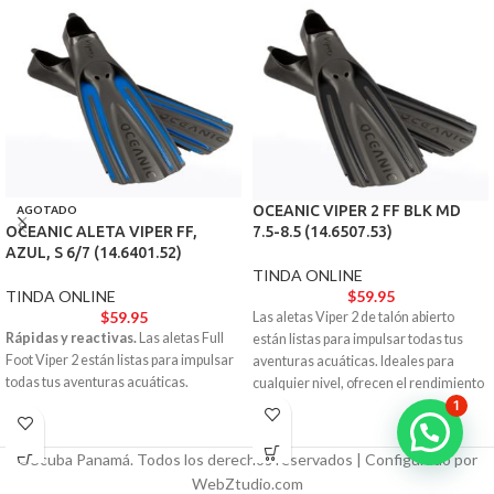
OCEANIC VIPER 2 FF BLK MD
AGOTADO
7.5-8.5 (14.6507.53)
OCEANIC ALETA VIPER FF,
AZUL, S 6/7 (14.6401.52)
TINDA ONLINE
$
59.95
TINDA ONLINE
$
59.95
Las aletas Viper 2 de talón abierto
Rápidas y reactivas.
Las aletas Full
están listas para impulsar todas tus
Foot Viper 2 están listas para impulsar
aventuras acuáticas. Ideales para
todas tus aventuras acuáticas.
cualquier nivel, ofrecen el rendimiento
y la estética de un modelo de élite.
1
©Scuba Panamá. Todos los derechos reservados | Configurado por
WebZtudio.com