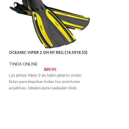
OCEANIC VIPER 2 OH NY REG (14.3918.55)
TINDA ONLINE
$
89.95
Las aletas Viper 2 de talón abierto están
AGOTADO
listas para impulsar todas tus aventuras
S.PEARLS LACE-
acuáticas. Ideales para cualquier nivel,
ofrecen el rendimiento y la estética de un
TINDA ONLINE
modelo de élite.
Evite manipular p
las pesas de plomo
Pearls.