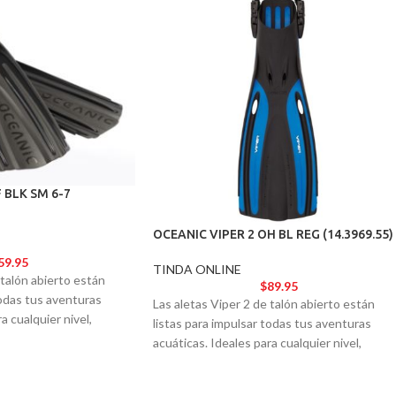
 BLK SM 6-7
OCEANIC VIPER 2 OH BL REG (14.3969.55)
59.95
TINDA ONLINE
 talón abierto están
$
89.95
todas tus aventuras
Las aletas Viper 2 de talón abierto están
a cualquier nivel,
listas para impulsar todas tus aventuras
o y la estética de un
acuáticas. Ideales para cualquier nivel,
ofrecen el rendimiento y la estética de un
modelo de élite.