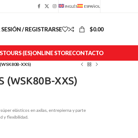
INGLÉS
ESPAÑOL
R SESIÓN / REGISTRARSE
$
0.00
S
TOURS (ES)
ONLINE STORE
CONTACTO
 (WSK80B-XXS)
S (WSK80B-XXS)
úper elásticos en axilas, entrepierna y parte
d y flexibilidad.