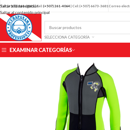
Saltar a la navegación
Tel:
(+507)
261-3841
| Tel:
(+507) 261-4064
| Cel: (+507) 6673-3681
Correo elec
Saltar al contenido principal
SELECCIONA CATEGORÍA
EXAMINAR CATEGORÍAS