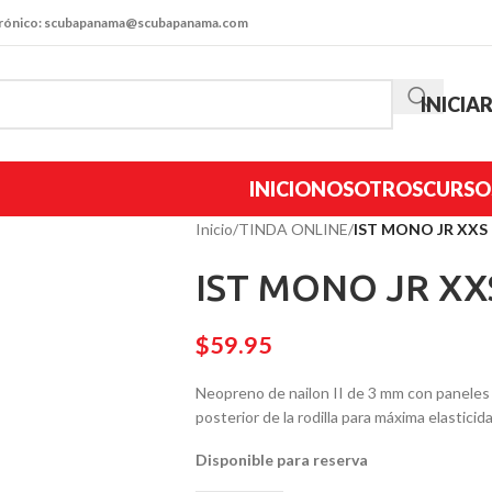
trónico: scubapanama@scubapanama.com
INICIA
INICIO
NOSOTROS
CURSO
Inicio
/
TINDA ONLINE
/
IST MONO JR XXS
IST MONO JR XX
$
59.95
Neopreno de nailon II de 3 mm con paneles s
posterior de la rodilla para máxima elasticida
Disponible para reserva