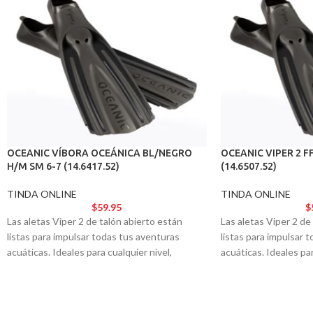
OCEANIC VÍBORA OCEÁNICA BL/NEGRO
OCEANIC VIPER 2 FF
H/M SM 6-7 (14.6417.52)
(14.6507.52)
TINDA ONLINE
TINDA ONLINE
$
59.95
$
Las aletas Viper 2 de talón abierto están
Las aletas Viper 2 de
listas para impulsar todas tus aventuras
listas para impulsar 
acuáticas. Ideales para cualquier nivel,
acuáticas. Ideales par
ofrecen el rendimiento y la estética de un
ofrecen el rendimient
modelo de élite.
modelo de élite.