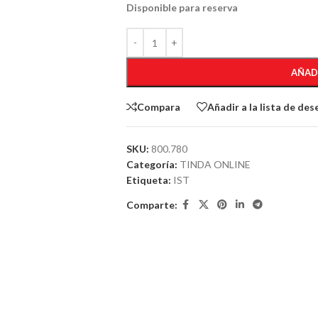
Disponible para reserva
AÑAD
Compara
Añadir a la lista de des
SKU:
800.780
Categoría:
TINDA ONLINE
Etiqueta:
IST
Comparte: