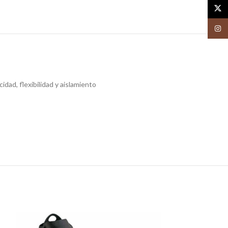
X
Insta
dad, flexibilidad y aislamiento