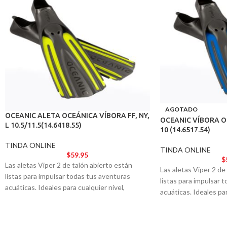
AGOTADO
OCEANIC ALETA OCEÁNICA VÍBORA FF, NY,
OCEANIC VÍBORA OC
L 10.5/11.5(14.6418.55)
10 (14.6517.54)
TINDA ONLINE
TINDA ONLINE
$
59.95
$
Las aletas Viper 2 de talón abierto están
Las aletas Viper 2 de
listas para impulsar todas tus aventuras
listas para impulsar 
acuáticas. Ideales para cualquier nivel,
acuáticas. Ideales par
ofrecen el rendimiento y la estética de un
ofrecen el rendimient
modelo de élite.
modelo de élite.