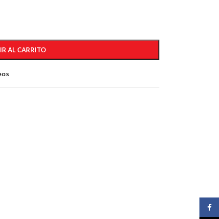
IR AL CARRITO
eos
Face