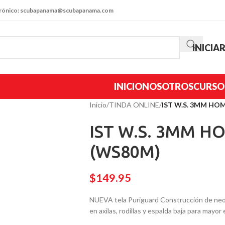
trónico: scubapanama@scubapanama.com
INICIA
INICIO
NOSOTROS
CURSO
Inicio
/
TINDA ONLINE
/
IST W.S. 3MM HO
IST W.S. 3MM 
(WS80M)
$
149.95
NUEVA tela Puriguard Construcción de neop
en axilas, rodillas y espalda baja para mayor e