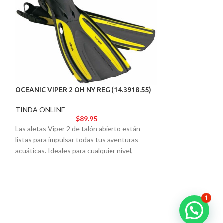
OCEANIC VIPER 2 OH NY REG (14.3918.55)
OCEANIC VIPER 2
TINDA ONLINE
TINDA ONLINE
$
89.95
Las aletas Viper 2 de talón abierto están
Las aletas Viper 2
listas para impulsar todas tus aventuras
listas para impuls
acuáticas. Ideales para cualquier nivel,
acuáticas. Ideales
ofrecen el rendimiento y la estética de un
ofrecen el rendimi
modelo de élite.
modelo de élite.
1