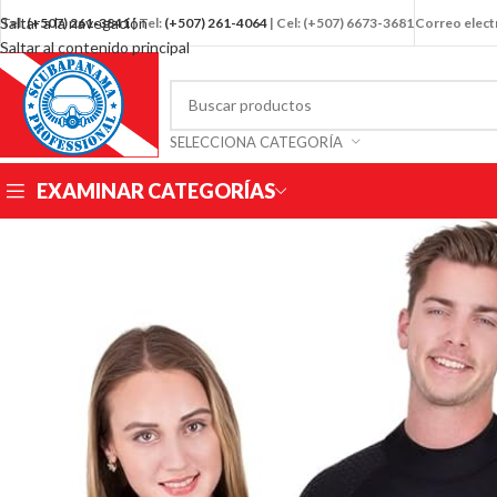
Saltar a la navegación
Tel:
(+507)
261-3841
| Tel:
(+507) 261-4064
| Cel: (+507) 6673-3681
Correo elec
Saltar al contenido principal
SELECCIONA CATEGORÍA
EXAMINAR CATEGORÍAS