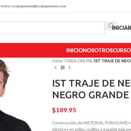
trónico: scubapanama@scubapanama.com
INICIA
INICIO
NOSOTROS
CURSO
Inicio
/
TINDA ONLINE
/
IST TRAJE DE NE
IST TRAJE DE 
NEGRO GRANDE 
$
189.95
Construcción de MATERIAL PURIGUARD de 
elásticos en axilas, rodillas y espalda baja p