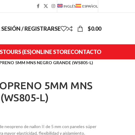
INGLÉS
ESPAÑOL
R SESIÓN / REGISTRARSE
$
0.00
S
TOURS (ES)
ONLINE STORE
CONTACTO
OPRENO 5MM MNS NEGRO GRANDE (WS805-L)
NEOPRENO 5MM MNS
(WS805-L)
neopreno de nailon II de 5 mm con paneles súper
ara mayor elasticidad, flexibilidad y aislamiento.