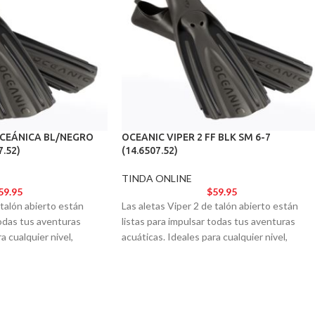
CEÁNICA BL/NEGRO
OCEANIC VIPER 2 FF BLK SM 6-7
7.52)
(14.6507.52)
TINDA ONLINE
59.95
$
59.95
 talón abierto están
Las aletas Viper 2 de talón abierto están
todas tus aventuras
listas para impulsar todas tus aventuras
a cualquier nivel,
acuáticas. Ideales para cualquier nivel,
o y la estética de un
ofrecen el rendimiento y la estética de un
modelo de élite.