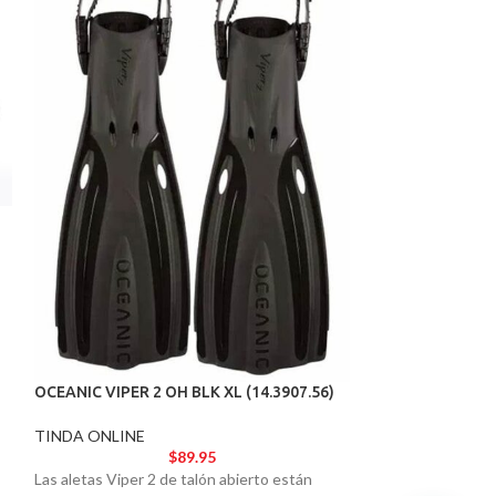
OCEANIC VIPER O
8.5 (14.6517.53)
TINDA ONLINE
Las aletas Viper 2
listas para impuls
acuáticas. Ideales
OCEANIC VIPER 2 OH BLK XL (14.3907.56)
ofrecen el rendimi
modelo de élite.
TINDA ONLINE
$
89.95
Las aletas Viper 2 de talón abierto están