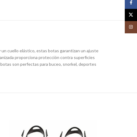
Face
X
Insta
un cuello elástico, estas botas garantizan un ajuste
canizada proporciona protección contra superficies
s botas son perfectas para buceo, snorkel, deportes