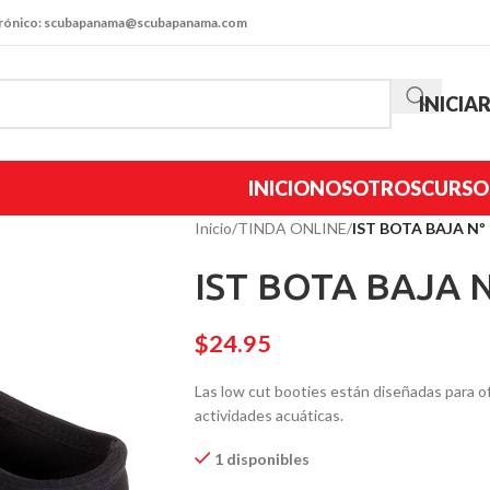
trónico: scubapanama@scubapanama.com
INICIA
INICIO
NOSOTROS
CURSO
Inicio
/
TINDA ONLINE
/
IST BOTA BAJA Nº 
IST BOTA BAJA Nº
$
24.95
Las low cut booties están diseñadas para o
actividades acuáticas.
1 disponibles