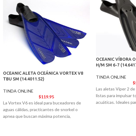
OCEANIC VÍBORA O
H/M SM 6-7 (14.641
OCEANIC ALETA OCEÁNICA VORTEX V8
TINDA ONLINE
TBU SM (14.4011.52)
$
Las aletas Viper 2 de
TINDA ONLINE
listas para impulsar 
$
119.95
acuáticas. Ideales par
La Vortex V6 es ideal para buceadores de
ofrecen el rendimient
aguas cálidas, practicantes de snorkel o
modelo de élite.
apnea que buscan máxima potencia,
respuesta y aceleración en cada giro.