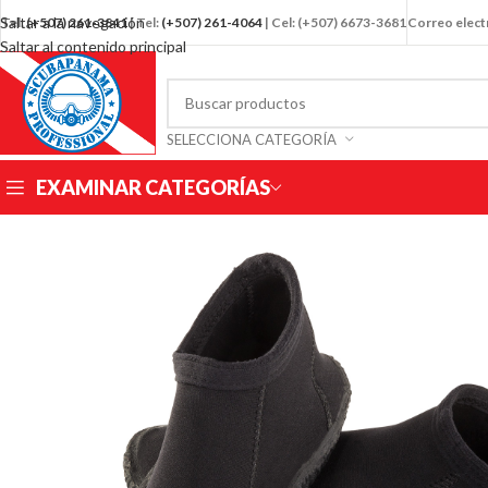
Saltar a la navegación
Tel:
(+507)
261-3841
| Tel:
(+507) 261-4064
| Cel: (+507) 6673-3681
Correo elec
Saltar al contenido principal
SELECCIONA CATEGORÍA
EXAMINAR CATEGORÍAS