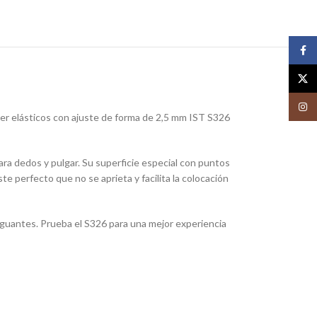
Face
X
Insta
per elásticos con ajuste de forma de 2,5 mm IST S326
ra dedos y pulgar. Su superficie especial con puntos
e perfecto que no se aprieta y facilita la colocación
s guantes. Prueba el S326 para una mejor experiencia