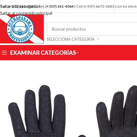
Saltar a la navegación
Tel:
(+507)
261-3841
| Tel:
(+507) 261-4064
| Cel: (+507) 6673-3681
Correo elec
Saltar al contenido principal
SELECCIONA CATEGORÍA
EXAMINAR CATEGORÍAS