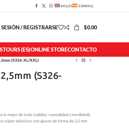
INGLÉS
ESPAÑOL
R SESIÓN / REGISTRARSE
$
0.00
S
TOURS (ES)
ONLINE STORE
CONTACTO
,5mm (S326-XL/XXL)
2,5mm (S326-
lo mejor de todo (calidez, comodidad y movilidad),
no súper elásticos con ajuste de forma de 2,5 mm