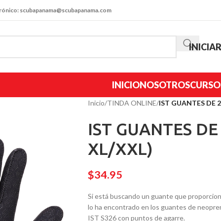
trónico: scubapanama@scubapanama.com
INICIA
INICIO
NOSOTROS
CURSO
Inicio
/
TINDA ONLINE
/
IST GUANTES DE 2
IST GUANTES DE 
XL/XXL)
$
34.95
Si está buscando un guante que proporcione 
lo ha encontrado en los guantes de neopre
IST S326 con puntos de agarre.