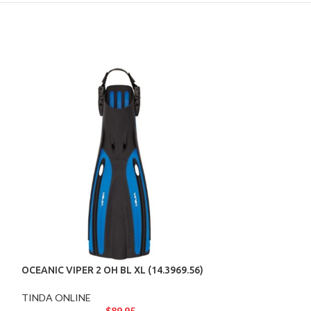
OCEANIC VIPER 2
(14.3918.56)
TINDA ONLINE
OCEANIC VIPER 2 OH BL XL (14.3969.56)
Las aletas Viper 2
listas para impuls
TINDA ONLINE
$
89.95
acuáticas. Ideales