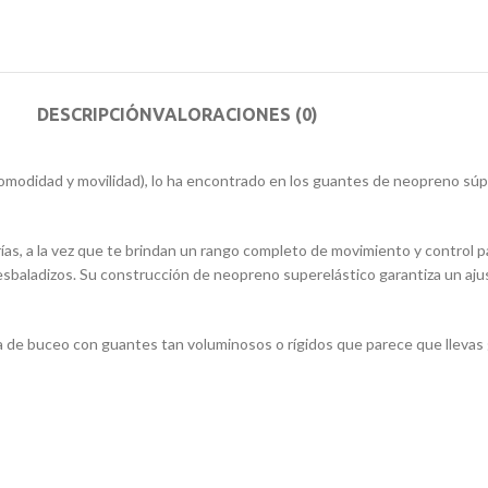
DESCRIPCIÓN
VALORACIONES (0)
comodidad y movilidad), lo ha encontrado en los guantes de neopreno sú
s, a la vez que te brindan un rango completo de movimiento y control pa
resbaladizos. Su construcción de neopreno superelástico garantiza un ajust
arra de buceo con guantes tan voluminosos o rígidos que parece que lleva