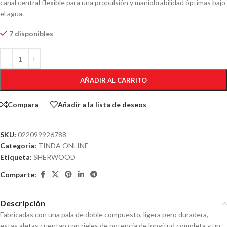
canal central flexible para una propulsión y maniobrabilidad óptimas bajo
el agua.
7 disponibles
AÑADIR AL CARRITO
Compara
Añadir a la lista de deseos
SKU:
022099926788
Categoría:
TINDA ONLINE
Etiqueta:
SHERWOOD
Comparte:
Descripción
Fabricadas con una pala de doble compuesto, ligera pero duradera,
estas aletas cuentan con rieles de potencia de longitud completa y un