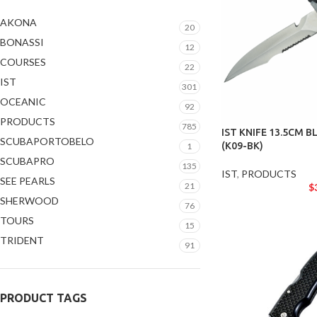
AKONA
20
BONASSI
12
COURSES
22
IST
301
OCEANIC
92
PRODUCTS
785
IST KNIFE 13.5CM B
SCUBAPORTOBELO
(K09-BK)
1
SCUBAPRO
135
IST
,
PRODUCTS
SEE PEARLS
21
$
SHERWOOD
76
TOURS
15
TRIDENT
91
PRODUCT TAGS