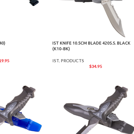
40)
IST KNIFE 10.5CM BLADE 420S.S. BLACK
(K10-BK)
19.95
IST
,
PRODUCTS
$
34.95