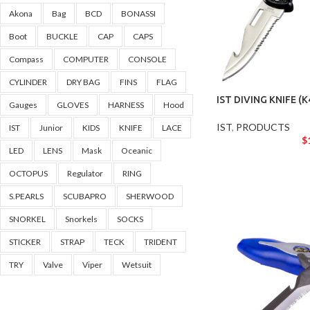
Akona
Bag
BCD
BONASSI
Boot
BUCKLE
CAP
CAPS
Compass
COMPUTER
CONSOLE
CYLINDER
DRY BAG
FINS
FLAG
IST DIVING KNIFE (K
Gauges
GLOVES
HARNESS
Hood
IST
,
PRODUCTS
IST
Junior
KIDS
KNIFE
LACE
$
LED
LENS
Mask
Oceanic
OCTOPUS
Regulator
RING
S.PEARLS
SCUBAPRO
SHERWOOD
SNORKEL
Snorkels
SOCKS
STICKER
STRAP
TECK
TRIDENT
TRY
Valve
Viper
Wetsuit