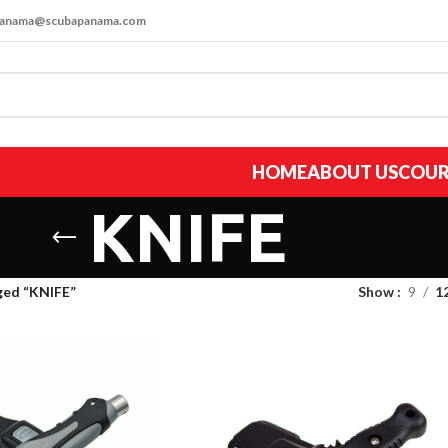
apanama@scubapanama.com
HOME
ABOUT US
COUR
KNIFE
ged “KNIFE”
Show
9
1