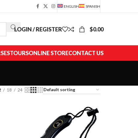
ENGLISH
SPANISH
LOGIN / REGISTER
$
0.00
SES
TOURS
ONLINE STORE
CONTACT US
2
18
24