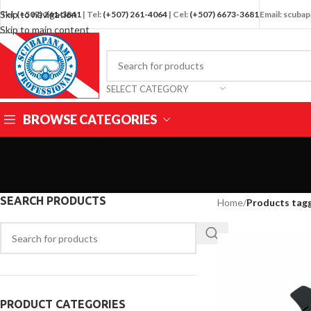
Skip to navigation
Tel:
(+507) 261-3841
| Tel:
(+507) 261-4064
| Cel:
(+507) 6673-3681
Email: scub
Skip to main content
SELECT CATEGORY
BROWSE CATEGORIES
SEARCH PRODUCTS
Home
/
Products tag
PRODUCT CATEGORIES